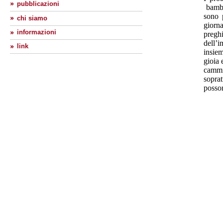
pubblicazioni
bambin
sono 
chi siamo
giorn
informazioni
preghi
dell’
link
insiem
gioia 
cammin
sopra
posson