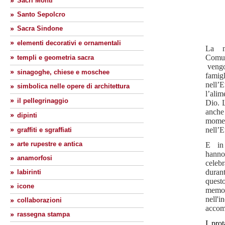
Sacri Monti
Santo Sepolcro
Sacra Sindone
elementi decorativi e ornamentali
La no
Comun
templi e geometria sacra
vengo
sinagoghe, chiese e moschee
famig
nell’
simbolica nelle opere di architettura
l’ali
il pellegrinaggio
Dio. 
anche
dipinti
momen
nell’E
graffiti e sgraffiati
arte rupestre e antica
E in 
hanno
anamorfosi
celeb
durant
labirinti
quest
icone
memo
nell'
collaborazioni
accomp
rassegna stampa
I prot